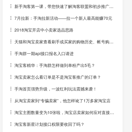
元！
新手淘客第一课，带您快速了解淘客联盟和初步推广技
巧
7月拉新：手淘拉新活动——拉一个新人最高能赚70元
2018淘宝开店中小卖家选品思路
天猫和淘宝卖家查看刷手或买家的购物历史、帐号购信
用和资质体检常用网址
手淘群一期api接口报名入口请进
淘宝客精华：手淘群怎样做到单粉产出5毛？
淘宝卖家怎么看订单是不是淘宝客推广的订单？
手淘首页强势升级，一波红利玩法震撼来袭！
从淘宝卖家到“专骗卖家”，他怎样讹了1万多家淘宝店
淘宝主图数量变为10张啦，淘宝店卖家如何应对直接提
升转化呢？
淘宝客新星计划接口权限要收回了吗？