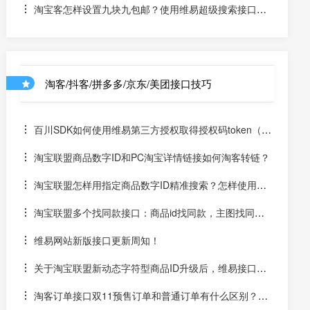
淘宝客怎样设置九块九包邮？使用维易超级搜索接口展
示价格9.9元以下的产品
淘客/抖客/拼多多/京东/美团接口技巧
百川SDK如何使用维易第三方授权取得授权码token（un
iapp）
淘宝联盟商品数字ID和PC淘宝详情链接如何淘客转链？
淘宝联盟怎样用指定商品数字ID精准搜索？怎样使用数
字ID和场景ID2转链？
淘宝联盟多个找同款接口：商品id找同款，主图找同
款，SKU找同款
维易网站新版接口更新周知！
关于淘宝联盟新动态字符型商品ID升级后，维易接口跟
进情况和API调用说明
淘客订单接口双11预售订单和普通订单有什么区别？怎