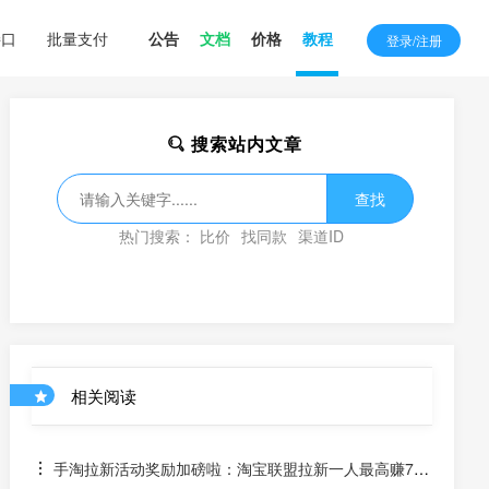
接口
批量支付
公告
文档
价格
教程
登录/注册
搜索站内文章
查找
热门搜索：
比价
找同款
渠道ID
相关阅读
手淘拉新活动奖励加磅啦：淘宝联盟拉新一人最高赚70