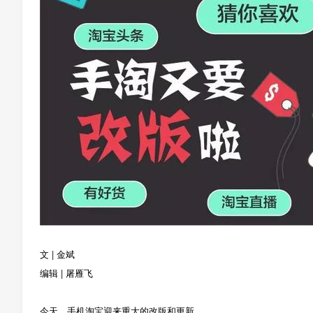
文 | 金斌
编辑 | 屠雁飞
今天，手机淘宝迎来重大的改版和更新。