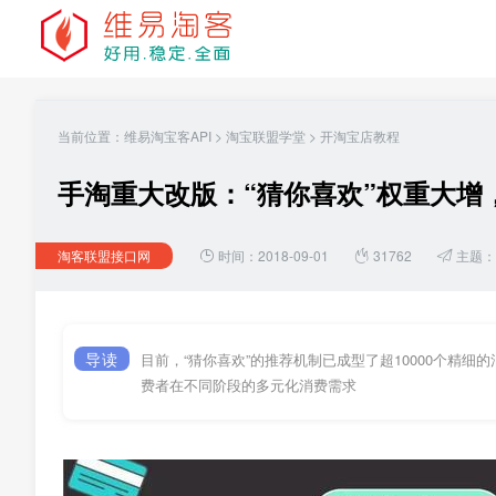
当前位置：
维易淘宝客API
>
淘宝联盟学堂
>
开淘宝店教程
手淘重大改版：“猜你喜欢”权重大增
淘客联盟接口网
时间：2018-09-01
31762
主题：
导读
目前，“猜你喜欢”的推荐机制已成型了超10000个精
费者在不同阶段的多元化消费需求