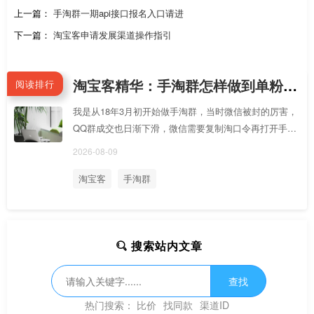
上一篇：
手淘群一期api接口报名入口请进
下一篇：
淘宝客申请发展渠道操作指引
淘宝客精华：手淘群怎样做到单粉产出5毛？
阅读排行
我是从18年3月初开始做手淘群，当时微信被封的厉害，
QQ群成交也日渐下滑，微信需要复制淘口令再打开手
淘，QQ点链接进去需要登录账号等一些繁琐的操作，都
2026-08-09
造成了用户在购物流程上较差的体验。在吸粉成本变
高，产出又变低的背景下，就来尝试一下手淘群这块
淘宝客
手淘群
搜索站内文章
查找
热门搜索：
比价
找同款
渠道ID