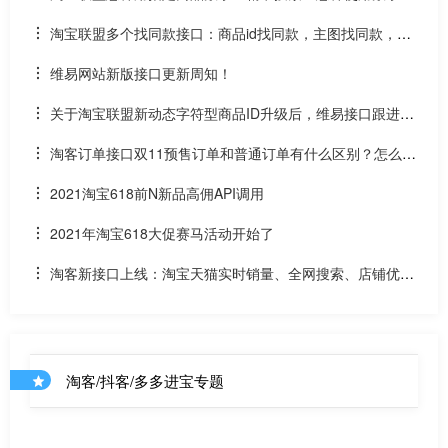
和场景ID2转链？
淘宝联盟多个找同款接口：商品id找同款，主图找同款，SK
U找同款
维易网站新版接口更新周知！
关于淘宝联盟新动态字符型商品ID升级后，维易接口跟进情
况和API调用说明
淘客订单接口双11预售订单和普通订单有什么区别？怎么区
分是淘客双11预售订单是否已付尾款？预售中支付了定金的宝
2021淘宝618前N新品高佣API调用
贝该如何计算佣金
2021年淘宝618大促赛马活动开始了
淘客新接口上线：淘宝天猫实时销量、全网搜索、店铺优惠
券和店铺商品API
淘客/抖客/多多进宝专题