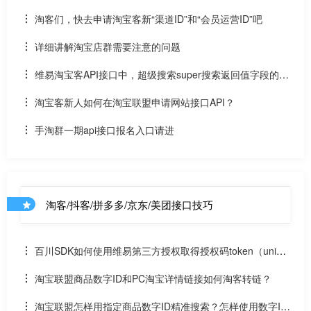
淘客们，快去申请淘宝客新“渠道ID”和“会员运营ID”吧
详细讲解淘宝店群需要注意的问题
维易淘宝客API接口中，超级搜索super搜索返回值字段的含
义
淘宝客新人如何在淘宝联盟申请网站接口API？
手淘群一期api接口报名入口请进
淘客/抖客/拼多多/京东/美团接口技巧
百川SDK如何使用维易第三方授权取得授权码token（uniap
p）
淘宝联盟商品数字ID和PC淘宝详情链接如何淘客转链？
淘宝联盟怎样用指定商品数字ID精准搜索？怎样使用数字ID