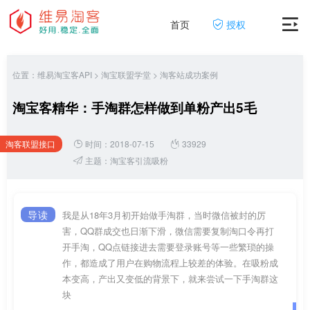
首页
授权
位置：
维易淘宝客API
>
淘宝联盟学堂
>
淘客站成功案例
淘宝客精华：手淘群怎样做到单粉产出5毛
淘客联盟接口
时间：2018-07-15
33929
网
主题：
淘宝客引流吸粉
导读
我是从18年3月初开始做手淘群，当时微信被封的厉
害，QQ群成交也日渐下滑，微信需要复制淘口令再打
开手淘，QQ点链接进去需要登录账号等一些繁琐的操
作，都造成了用户在购物流程上较差的体验。在吸粉成
本变高，产出又变低的背景下，就来尝试一下手淘群这
块