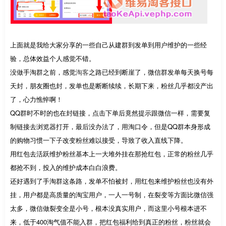
上面就是我给大家分享的一些自己从建群到发单到用户维护的一些经
验，总体效益个人感觉不错。
没做手淘群之前，感觉
淘客
之路已经到断崖了，微信群发单每天换号每
天封，朋友圈也封，发单也是断断续续，长期下来，粉丝几乎都没产出
了，心力憔悴啊！
QQ群时不时的也在封链接，点击下单后竟然提示跟微信一样，需要复
制链接去浏览器打开，最后没办法了，用淘口令，但是QQ群本身形成
的购物习惯一下子改变粉丝难以接受，导致了收入直线下降。
用红包去活跃维护粉丝基本上一大堆外挂在那抢红包，正常的粉丝几乎
都抢不到，投入的维护成本白白浪费。
还好遇到了手淘群这条路，发单不怕被封，用红包来维护粉丝也没有外
挂，用户都是高质量的淘宝用户，一人一号制，在裂变等方面比微信强
太多，微信做裂变全是小号，根本没真实用户，而这里小号根本进不
来，低于400淘气值不能入群，把红包福利给到真正的粉丝，粉丝就会