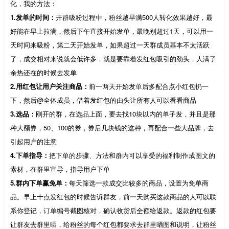
化，我的方法：
1.发单的时间：
开群吸粉过程中，粉丝越早满500人转化效果越好，最
好能在早上拉满，然后下午直接开始发单，最晚别超过1天，可以用一
天时间来吸粉，第二天开始发单，如果超过一天群成员基本不太活跃
了，成交相对来说就会低许多，就是要靠着发红包吸引的劲头，人满了
余热还在的时候去发单
2.用红包让用户关注商品：
前一两天开始发单后多配合点小红包扔一
下，然后@全体成员，借着发红包的由头让所有人可以看看商品
3.选品：
刚开的群，在选品上面，要去找10块以内的单子发，并且是那
种大额券，50、100的券，券后几块钱的这种，再配合一些大品牌，去
引起用户的注意
4.下单指导：
把下单的步骤、方法和群内可以享受的福利制作成图文的
素材，在群里宣导，指导用户下单
5.群内下单赢免单：
每天筛选一款成交比较多的商品，设置为免单商
品。早上十点发红包的时候告诉群友，前一天购买这款商品的人可以联
系你登记，
订单
编号截图核对，确认收货后全额给返款。返款的红包要
让群友去群里晒，给粉丝的每个红包都要求去群里晒图和说明，让粉丝