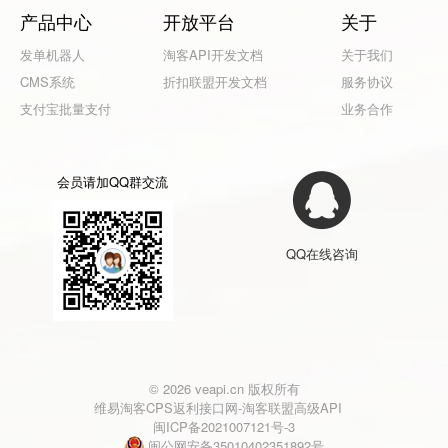
产品中心
开放平台
关于
发单机器人
淘客API开发文档
关于我们
CMS系统
折扣联盟开发文档
服务协议
支付宝批量支付
业务合作
会员请加QQ群交流
QQ在线咨询
© 2026 veapi.cn 版权所有
维易淘客CPS返利接口网-淘客联盟高级API
闽ICP备2021007121号-3
闽公网安备35010402351892号