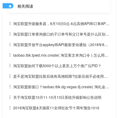
相关阅读
淘宝联盟升级服务器，8月10日0点-6点高佣API和订单API
调用将会有超时影响
淘宝联盟订单查询接口的子订单号和父订单号是什么区别？
怎样区分每个订单
淘宝联盟开放平台appkey和API最新变动通知（2018年8月1
7日）
taobao.tbk.tpwd.mix.create( 淘宝客文本淘口令 ) 怎么用？
能防止微信封号么？
淘宝联盟如何下载5000个以上甚至上万个推广位PID？
是不是淘宝联盟拉新后就有高佣权限?拉新后就不必使用高
佣API接口？拉新和高佣金接口什么关系区别？
淘宝联盟新接口？taobao.tbk.dg.vegas.tlj.create( 淘礼金创
建 )
关于淘宝联盟10月11-10月13日系统升级影响公告说明
2018淘宝联盟&天猫双11全球狂欢节十周年预告1016