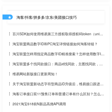
淘客/抖客/拼多多/京东/美团接口技巧
百川SDK如何使用维易第三方授权取得授权码token（uniap
p）
淘宝联盟商品数字ID和PC淘宝详情链接如何淘客转链？
淘宝联盟怎样用指定商品数字ID精准搜索？怎样使用数字ID
和场景ID2转链？
淘宝联盟多个找同款接口：商品id找同款，主图找同款，SK
U找同款
维易网站新版接口更新周知！
关于淘宝联盟新动态字符型商品ID升级后，维易接口跟进情
况和API调用说明
淘客订单接口双11预售订单和普通订单有什么区别？怎么区
分是淘客双11预售订单是否已付尾款？预售中支付了定金的宝
2021淘宝618前N新品高佣API调用