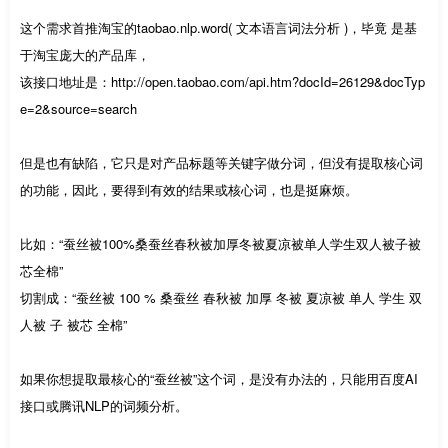
这个需求首推淘宝的taobao.nlp.word( 文本语言词法分析 )，毕竟 是基
于淘宝庞大的产品库，
该接口地址是：http://open.taobao.com/api.htm?docId=26129&docTyp
e=2&source=search
但是也有缺陷，它只是对产品标题等关键字做分词，但没有提取核心词
的功能，因此，要得到有效的结果或核心词，也是挺麻烦。
比如：“蚕丝被100%桑蚕丝春秋被加厚冬被夏凉被单人学生双人被子被
芯全棉”
切割成：“蚕丝被 100 % 桑蚕丝 春秋被 加厚 冬被 夏凉被 单人 学生 双
人被 子 被芯 全棉”
如果你想提取最核心的“蚕丝被”这个词，是没有办法的，只能用百度AI
接口或腾讯NLP的词频分析。