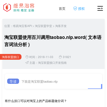
首页
授权
位置：
维易淘宝客API
>
淘宝联盟学堂
>
淘客开发
淘宝联盟使用百川调用taobao.nlp.word( 文本语
言词法分析 )
淘客联盟接口
时间：2018-11-03
31821
网
主题：
淘宝联盟接口开发指南
导读
下面是淘宝联盟taobao.nlp
有什么
接口
可以对淘宝上的产品标题做分词？