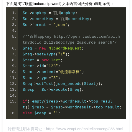
下面是淘宝联盟taobao.nlp.word( 文本语言词法分析 )调用示例：
$c
->
appkey 
=
百川
appkey
;
$c
->
secretKey 
=
百川
secretKey
;
$c
->
format 
=
'json'
;
/**百川appkey http://open.taobao.com/api.h
tm?docId=26129&docType=2&source=search*/
$req 
=
new
NlpWordRequest
;
$req
->
setWType
(
"1"
);
$text 
=
new
Text
;
$text
->
id
=
"123"
;
$text
->
content
=
"物流非常棒"
;
$text
->
type
=
"3"
;
$req
->
setText
(
json_encode
(
$text
));
$resp 
=
 $c
->
execute
(
$req
);
if
(!
empty
(
$resp
->
wordresult
->
top_resul
t
))
 $resp 
=
 $resp
->
wordresult
->
top_result
;
else
 $resp 
=
''
;
转载请注明本页网址：
https://www.veapi.cn/taokelianmeng/356.html